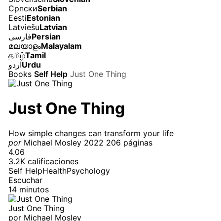
Српски
Serbian
Eesti
Estonian
Latviešu
Latvian
فارسی
Persian
മലയാളം
Malayalam
தமிழ்
Tamil
اردو
Urdu
Books
Self Help
Just One Thing
Just One Thing
How simple changes can transform your life
por
Michael Mosley
2022
206 páginas
4.06
3.2K calificaciones
Self Help
Health
Psychology
Escuchar
14 minutos
Just One Thing
por
Michael Mosley