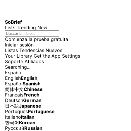
SoBrief
Lists
Trending
New
Comienza la prueba gratuita
Iniciar sesión
Listas
Tendencias
Nuevos
Your Library
Get the App
Settings
Soporte
Afiliados
Searching...
Español
English
English
Español
Spanish
简体中文
Chinese
Français
French
Deutsch
German
日本語
Japanese
Português
Portuguese
Italiano
Italian
한국어
Korean
Русский
Russian