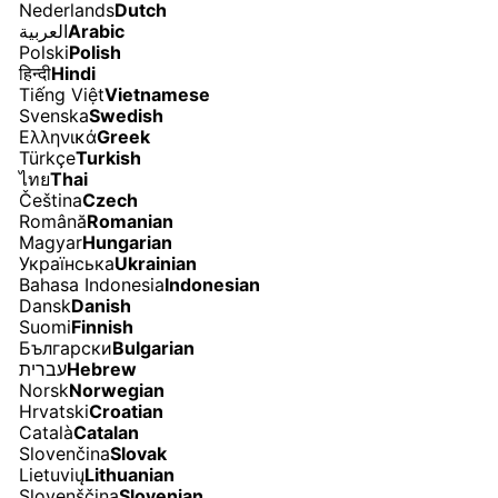
Nederlands
Dutch
العربية
Arabic
Polski
Polish
हिन्दी
Hindi
Tiếng Việt
Vietnamese
Svenska
Swedish
Ελληνικά
Greek
Türkçe
Turkish
ไทย
Thai
Čeština
Czech
Română
Romanian
Magyar
Hungarian
Українська
Ukrainian
Bahasa Indonesia
Indonesian
Dansk
Danish
Suomi
Finnish
Български
Bulgarian
עברית
Hebrew
Norsk
Norwegian
Hrvatski
Croatian
Català
Catalan
Slovenčina
Slovak
Lietuvių
Lithuanian
Slovenščina
Slovenian