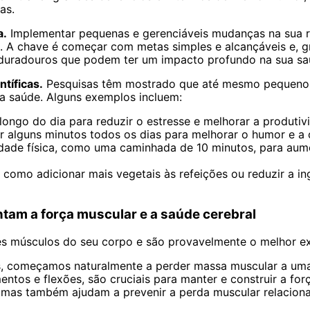
as.
a.
Implementar pequenas e gerenciáveis mudanças na sua rot
l. A chave é começar com metas simples e alcançáveis e, gr
 duradouros que podem ter um impacto profundo na sua saú
tíficas.
Pesquisas têm mostrado que até mesmo pequenos 
 a saúde. Alguns exemplos incluem:
longo do dia para reduzir o estresse e melhorar a produtiv
or alguns minutos todos os dias para melhorar o humor e a 
idade física, como uma caminhada de 10 minutos, para aume
como adicionar mais vegetais às refeições ou reduzir a ing
ntam a força muscular e a saúde cerebral
 músculos do seu corpo e são provavelmente o melhor exe
, começamos naturalmente a perder massa muscular a uma
ntos e flexões, são cruciais para manter e construir a for
, mas também ajudam a prevenir a perda muscular relacion