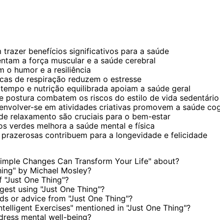
trazer benefícios significativos para a saúde
entam a força muscular e a saúde cerebral
 o humor e a resiliência
cas de respiração reduzem o estresse
tempo e nutrição equilibrada apoiam a saúde geral
e postura combatem os riscos do estilo de vida sedentário
envolver-se em atividades criativas promovem a saúde cog
de relaxamento são cruciais para o bem-estar
s verdes melhora a saúde mental e física
 prazerosas contribuem para a longevidade e felicidade
Simple Changes Can Transform Your Life" about?
hing" by Michael Mosley?
 "Just One Thing"?
est using "Just One Thing"?
s or advice from "Just One Thing"?
ntelligent Exercises" mentioned in "Just One Thing"?
dress mental well-being?