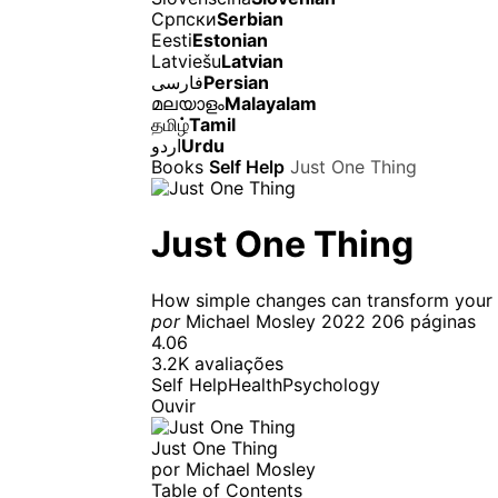
Српски
Serbian
Eesti
Estonian
Latviešu
Latvian
فارسی
Persian
മലയാളം
Malayalam
தமிழ்
Tamil
اردو
Urdu
Books
Self Help
Just One Thing
Just One Thing
How simple changes can transform your l
por
Michael Mosley
2022
206 páginas
4.06
3.2K avaliações
Self Help
Health
Psychology
Ouvir
Just One Thing
por
Michael Mosley
Table of Contents