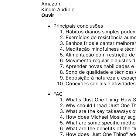
Amazon
Kindle
Audible
Ouvir
Principais conclusões
Hábitos diários simples podem 
Exercícios de resistência aum
Banhos frios e cantar melhoram
Meditação mindfulness e técni
Alimentação com restrição de 
Movimento regular e ajustes d
Aprender novas habilidades e 
Sono de qualidade e técnicas 
Exposição à natureza e espaço
Conexões sociais e atividades
FAQ
What's "Just One Thing: How 
Why should I read "Just One T
What are the key takeaways of
How does Michael Mosley sugg
What are some specific method
What are the benefits of the "I
How does "Just One Thing" ad