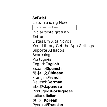
SoBrief
Lists
Trending
New
Iniciar teste gratuito
Entrar
Listas
Em Alta
Novos
Your Library
Get the App
Settings
Suporte
Afiliados
Searching...
Português
English
English
Español
Spanish
简体中文
Chinese
Français
French
Deutsch
German
日本語
Japanese
Português
Portuguese
Italiano
Italian
한국어
Korean
Русский
Russian