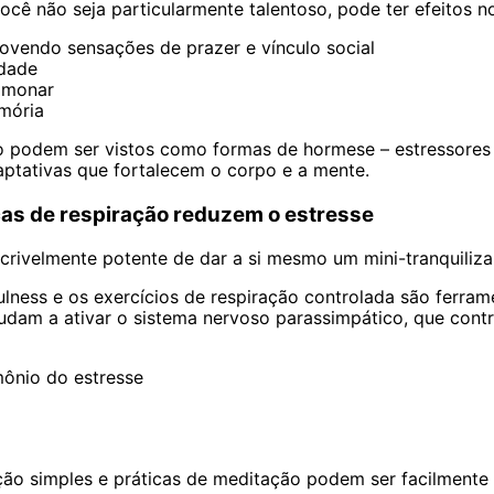
ê não seja particularmente talentoso, pode ter efeitos n
movendo sensações de prazer e vínculo social
edade
ulmonar
mória
to podem ser vistos como formas de hormese – estressores
ptativas que fortalecem o corpo e a mente.
cas de respiração reduzem o estresse
crivelmente potente de dar a si mesmo um mini-tranquiliza
ness e os exercícios de respiração controlada são ferram
judam a ativar o sistema nervoso parassimpático, que cont
mônio do estresse
ção simples e práticas de meditação podem ser facilmente i