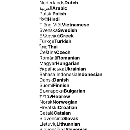
Nederlands
Dutch
العربية
Arabic
Polski
Polish
हिन्दी
Hindi
Tiếng Việt
Vietnamese
Svenska
Swedish
Ελληνικά
Greek
Türkçe
Turkish
ไทย
Thai
Čeština
Czech
Română
Romanian
Magyar
Hungarian
Українська
Ukrainian
Bahasa Indonesia
Indonesian
Dansk
Danish
Suomi
Finnish
Български
Bulgarian
עברית
Hebrew
Norsk
Norwegian
Hrvatski
Croatian
Català
Catalan
Slovenčina
Slovak
Lietuvių
Lithuanian
Slovenščina
Slovenian